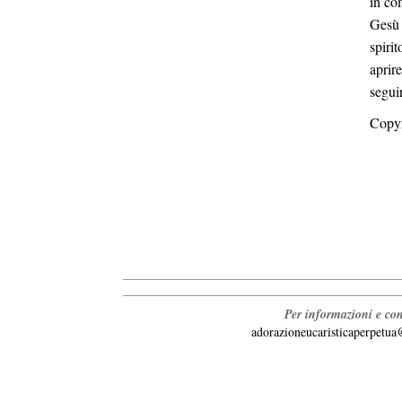
in co
Gesù 
spiri
aprire
segui
Copyr
Per informazioni e con
adorazioneucaristicaperpetu