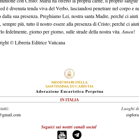
munione con Cristo: Maria ha offerto la propria carne, il proprio sangue
ed è divenuta tenda viva del Verbo, lasciandosi penetrare nel corpo e n
to dalla sua presenza. Preghiamo Lei, nostra santa Madre, perché ci aiuti
, sempre più, tutto il nostro essere alla presenza di Cristo; perché ci aiut
rlo fedelmente, giorno per giorno, sulle strade della nostra vita.
Amen
!
ight © Libreria Editrice Vaticana
MISSIONARI DELLA
SANTISSIMA EUCARISTIA
A
Dorazione
E
Ucaristica
P
Erpetua
IN ITALIA
tatti:
Luoghi do
a@gmail.com
esplor
Seguici sui nostri canali social