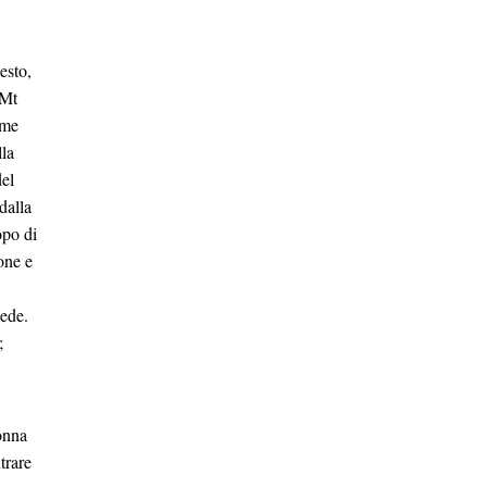
esto,
(Mt
ome
lla
el
dalla
opo di
one e
cede.
;
onna
trare