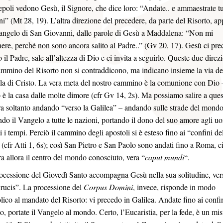
cepoli vedono Gesù, il Signore, che dice loro: “Andate.. e ammaestrate tu
ni” (Mt 28, 19). L’altra direzione del precedere, da parte del Risorto, ap
angelo di San Giovanni, dalle parole di Gesù a Maddalena: “Non mi
enere, perché non sono ancora salito al Padre..” (Gv 20, 17). Gesù ci pr
 il Padre, sale all’altezza di Dio e ci invita a seguirlo. Queste due direz
ammino del Risorto non si contraddicono, ma indicano insieme la via de
la di Cristo. La vera meta del nostro cammino è la comunione con Dio
o è la casa dalle molte dimore (cfr Gv 14, 2s). Ma possiamo salire a ques
a soltanto andando “verso la Galilea” – andando sulle strade del mondo
ndo il Vangelo a tutte le nazioni, portando il dono del suo amore agli u
ti i tempi. Perciò il cammino degli apostoli si è esteso fino ai “confini de
” (cfr Atti 1, 6s); così San Pietro e San Paolo sono andati fino a Roma, ci
ra allora il centro del mondo conosciuto, vera “
caput mundi
“.
ocessione del Giovedì Santo accompagna Gesù nella sua solitudine, ver
crucis”. La processione del
Corpus Domini
, invece, risponde in modo
lico al mandato del Risorto: vi precedo in Galilea. Andate fino ai confin
, portate il Vangelo al mondo. Certo, l’Eucaristia, per la fede, è un mis