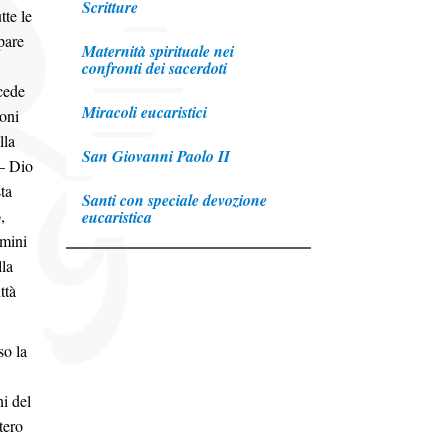
Scritture
tte le
pare
Maternità spirituale nei
confronti dei sacerdoti
ecede
Miracoli eucaristici
ioni
lla
San Giovanni Paolo II
 – Dio
ta
Santi con speciale devozione
,
eucaristica
omini
lla
ttà
so la
i del
tero