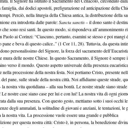
timità. Il Signore ha istituito il Sacramento nel Cenacolo, circondato dall
 famiglia, dai dodici apostoli, prefigurazione ed anticipazione della Chi
i tempi. Perciò, nella liturgia della Chiesa antica, la distribuzione della sa
ione era introdotta dalle parole:
Sancta sanctis
– il dono santo è destin
o che sono resi santi. In questo modo, si rispondeva all’ammonimento ri
n Paolo ai Corinzi: “Ciascuno, pertanto, esamini se stesso e poi mangi d
o pane e beva di questo calice..” (1 Cor 11, 28). Tuttavia, da questa inti
 dono personalissimo del Signore, la forza del sacramento dell’Eucaristi
 le mura delle nostre Chiese. In questo Sacramento, il Signore è sempre 
no verso il mondo. Questo aspetto universale della presenza eucaristic
e nella processione della nostra festa. Noi portiamo Cristo, presente nell
 del pane, sulle strade della nostra città. Noi affidiamo queste strade, qu
 la nostra vita quotidiana – alla sua bontà. Le nostre strade siano strade
 Le nostre case siano case per lui e con lui! La nostra vita di ogni giorn
rata dalla sua presenza. Con questo gesto, mettiamo sotto i suoi occhi le
enze degli ammalati, la solitudine di giovani e anziani, le tentazioni, le 
ta la nostra vita. La processione vuole essere una grande e pubblica
izione per questa nostra città: Cristo è, in persona, la benedizione divin