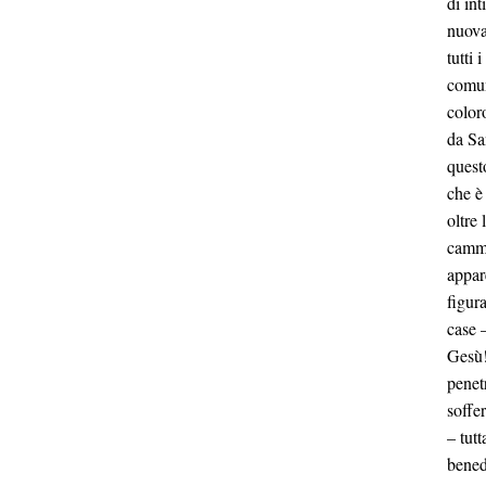
di in
nuova
tutti 
comun
color
da Sa
quest
che è
oltre
cammi
appar
figura
case –
Gesù!
penet
soffer
– tut
bened