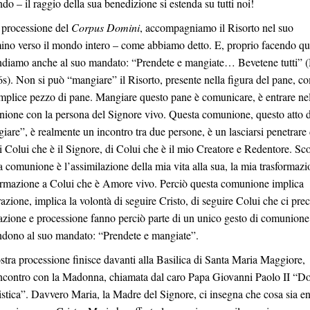
ndo – il raggio della sua benedizione si estenda su tutti noi!
 processione del
Corpus Domini
, accompagniamo il Risorto nel suo
no verso il mondo intero – come abbiamo detto. E, proprio facendo qu
ndiamo anche al suo mandato: “Prendete e mangiate… Bevetene tutti” 
6s). Non si può “mangiare” il Risorto, presente nella figura del pane, c
mplice pezzo di pane. Mangiare questo pane è comunicare, è entrare ne
ione con la persona del Signore vivo. Questa comunione, questo atto d
iare”, è realmente un incontro tra due persone, è un lasciarsi penetrare 
di Colui che è il Signore, di Colui che è il mio Creatore e Redentore. Sc
a comunione è l’assimilazione della mia vita alla sua, la mia trasformazi
rmazione a Colui che è Amore vivo. Perciò questa comunione implica
razione, implica la volontà di seguire Cristo, di seguire Colui che ci pre
zione e processione fanno perciò parte di un unico gesto di comunione
ndono al suo mandato: “Prendete e mangiate”.
stra processione finisce davanti alla Basilica di Santa Maria Maggiore,
incontro con la Madonna, chiamata dal caro Papa Giovanni Paolo II “D
istica”. Davvero Maria, la Madre del Signore, ci insegna che cosa sia en