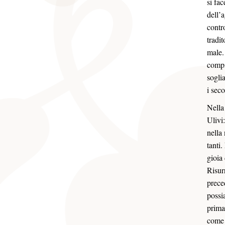
si fa
dell’a
contr
tradit
male. 
compi
sogli
i seco
Nella
Ulivi
nella
tanti.
gioia 
Risur
prece
possi
prima
come 