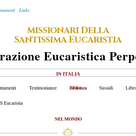
tamenti
Links
M
D
ISSIONARI
ELLA
S
E
ANTISSIMA
UCARISTIA
razione
E
Ucaristica
P
Erp
IN ITALIA
Biblioteca
ntamenti
Testimonianze
Sussidi
Libro
S Eucaristia
NEL MONDO