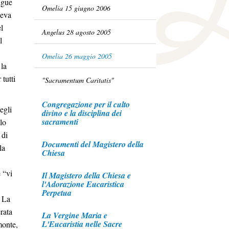
ngue
Omelia 15 giugno 2006
geva
l
Angelus 28 agosto 2005
l
Omelia 26 maggio 2005
 la
tutti
"Sacramentum Caritatis"
Congregazione per il culto
egli
divino e la disciplina dei
sacramenti
lo
 di
Documenti del Magistero della
la
Chiesa
 “vi
Il Magistero della Chiesa e
l'Adorazione Eucaristica
Perpetua
. La
rata
La Vergine Maria e
L'Eucaristia nelle Sacre
monte,