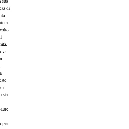
a sua
esa di
nta
ato a
volto
i
mità,
a va
in
a
a
este
 di
o sia
paure
a per