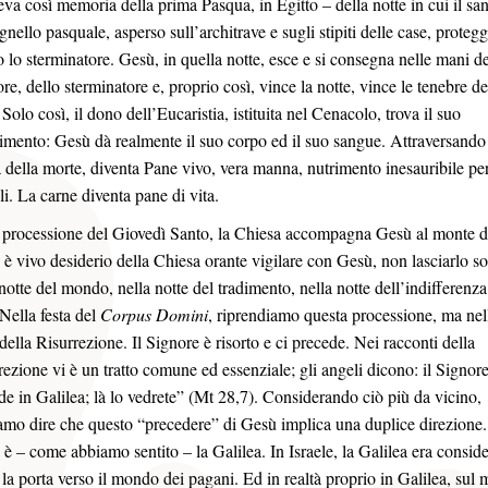
ceva così memoria della prima Pasqua, in Egitto – della notte in cui il sa
gnello pasquale, asperso sull’architrave e sugli stipiti delle case, proteg
o lo sterminatore. Gesù, in quella notte, esce e si consegna nelle mani de
ore, dello sterminatore e, proprio così, vince la notte, vince le tenebre de
Solo così, il dono dell’Eucaristia, istituita nel Cenacolo, trova il suo
mento: Gesù dà realmente il suo corpo ed il suo sangue. Attraversando
a della morte, diventa Pane vivo, vera manna, nutrimento inesauribile per 
li. La carne diventa pane di vita.
 processione del Giovedì Santo, la Chiesa accompagna Gesù al monte d
: è vivo desiderio della Chiesa orante vigilare con Gesù, non lasciarlo so
 notte del mondo, nella notte del tradimento, nella notte dell’indifferenza
 Nella festa del
Corpus Domini
, riprendiamo questa processione, ma nel
della Risurrezione. Il Signore è risorto e ci precede. Nei racconti della
rezione vi è un tratto comune ed essenziale; gli angeli dicono: il Signore
de in Galilea; là lo vedrete” (Mt 28,7). Considerando ciò più da vicino,
amo dire che questo “precedere” di Gesù implica una duplice direzione
 è – come abbiamo sentito – la Galilea. In Israele, la Galilea era conside
la porta verso il mondo dei pagani. Ed in realtà proprio in Galilea, sul 