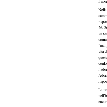
il mo
Nella
cammi
rispo
26, 2
un se
comun
“mang
vita 
quest
confo
l’ado
Adora
rispo
La no
nell’
eucar