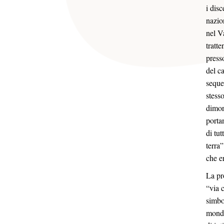
i dis
nazio
nel V
tratt
presso
del c
seque
stess
dimor
porta
di tut
terra
che e
La pr
“via 
simbo
mondo