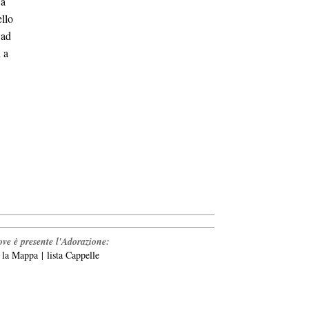
 a
ello
 ad
i a
ve è presente l'Adorazione:
a la Mappa
|
lista Cappelle