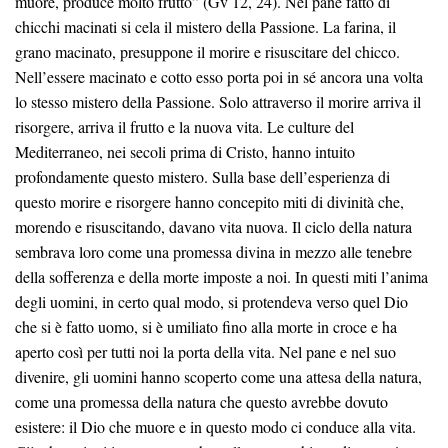
muore, produce molto frutto” (Gv 12, 24). Nel pane fatto di
chicchi macinati si cela il mistero della Passione. La farina, il
grano macinato, presuppone il morire e risuscitare del chicco.
Nell’essere macinato e cotto esso porta poi in sé ancora una volta
lo stesso mistero della Passione. Solo attraverso il morire arriva il
risorgere, arriva il frutto e la nuova vita. Le culture del
Mediterraneo, nei secoli prima di Cristo, hanno intuito
profondamente questo mistero. Sulla base dell’esperienza di
questo morire e risorgere hanno concepito miti di divinità che,
morendo e risuscitando, davano vita nuova. Il ciclo della natura
sembrava loro come una promessa divina in mezzo alle tenebre
della sofferenza e della morte imposte a noi. In questi miti l’anima
degli uomini, in certo qual modo, si protendeva verso quel Dio
che si è fatto uomo, si è umiliato fino alla morte in croce e ha
aperto così per tutti noi la porta della vita. Nel pane e nel suo
divenire, gli uomini hanno scoperto come una attesa della natura,
come una promessa della natura che questo avrebbe dovuto
esistere: il Dio che muore e in questo modo ci conduce alla vita.