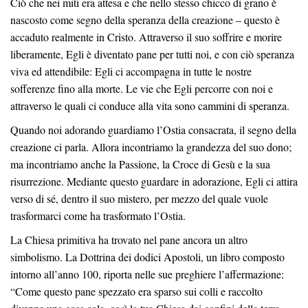
Ciò che nei miti era attesa e che nello stesso chicco di grano è
nascosto come segno della speranza della creazione – questo è
accaduto realmente in Cristo. Attraverso il suo soffrire e morire
liberamente, Egli è diventato pane per tutti noi, e con ciò speranza
viva ed attendibile: Egli ci accompagna in tutte le nostre
sofferenze fino alla morte. Le vie che Egli percorre con noi e
attraverso le quali ci conduce alla vita sono cammini di speranza.
Quando noi adorando guardiamo l’Ostia consacrata, il segno della
creazione ci parla. Allora incontriamo la grandezza del suo dono;
ma incontriamo anche la Passione, la Croce di Gesù e la sua
risurrezione. Mediante questo guardare in adorazione, Egli ci attira
verso di sé, dentro il suo mistero, per mezzo del quale vuole
trasformarci come ha trasformato l’Ostia.
La Chiesa primitiva ha trovato nel pane ancora un altro
simbolismo. La Dottrina dei dodici Apostoli, un libro composto
intorno all’anno 100, riporta nelle sue preghiere l’affermazione:
“Come questo pane spezzato era sparso sui colli e raccolto