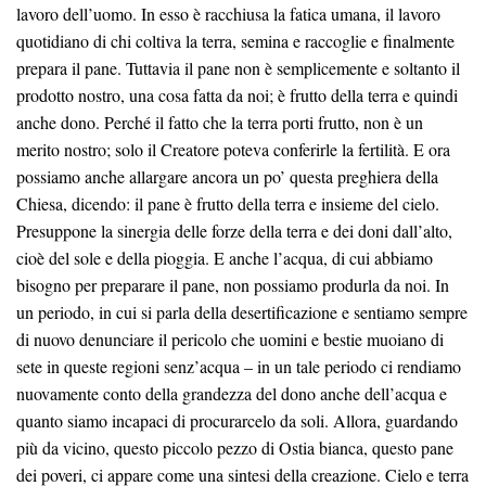
lavoro dell’uomo. In esso è racchiusa la fatica umana, il lavoro
quotidiano di chi coltiva la terra, semina e raccoglie e finalmente
prepara il pane. Tuttavia il pane non è semplicemente e soltanto il
prodotto nostro, una cosa fatta da noi; è frutto della terra e quindi
anche dono. Perché il fatto che la terra porti frutto, non è un
merito nostro; solo il Creatore poteva conferirle la fertilità. E ora
possiamo anche allargare ancora un po’ questa preghiera della
Chiesa, dicendo: il pane è frutto della terra e insieme del cielo.
Presuppone la sinergia delle forze della terra e dei doni dall’alto,
cioè del sole e della pioggia. E anche l’acqua, di cui abbiamo
bisogno per preparare il pane, non possiamo produrla da noi. In
un periodo, in cui si parla della desertificazione e sentiamo sempre
di nuovo denunciare il pericolo che uomini e bestie muoiano di
sete in queste regioni senz’acqua – in un tale periodo ci rendiamo
nuovamente conto della grandezza del dono anche dell’acqua e
quanto siamo incapaci di procurarcelo da soli. Allora, guardando
più da vicino, questo piccolo pezzo di Ostia bianca, questo pane
dei poveri, ci appare come una sintesi della creazione. Cielo e terra