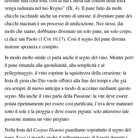
divenne una cosa sola, così la tua Chiesa dai confini della terra
venga radunata nel tuo Regno” (IX, 4). Il pane fatto da molti
chicchi racchiude anche un evento di unione: il diventare pane dei
chicchi macinati è un processo di unificazione. Noi stessi, dai
molti che siamo, dobbiamo diventare un solo pane, un solo corpo,
ci dice san Paolo (1 Cor 10,17). Così il segno del pane diventa
insieme speranza e compito.
In modo molto simile ci parla anche il segno del vino. Mentre però
il pane rimanda alla quotidianità, alla semplicità e al
pellegrinaggio, il vino esprime la squisitezza della creazione: la
festa di gioia che Dio vuole offrirci alla fine dei tempi e che già
ora sempre di nuovo anticipa a modo di accenno mediante questo
segno. Ma anche il vino parla della Passione: la vite deve essere
potata ripetutamente per essere così purificata; l’uva deve maturare
sotto il sole e la pioggia e deve essere pigiata: solo attraverso tale
passione matura un vino pregiato.
Nella festa del
Corpus Domini
guardiamo soprattutto il segno del
pane. Esso ci ricorda anche il pellegrinaggio di Israele durante i