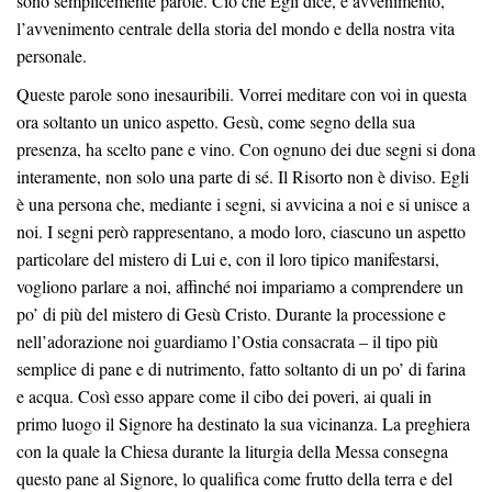
sono semplicemente parole. Ciò che Egli dice, è avvenimento,
l’avvenimento centrale della storia del mondo e della nostra vita
personale.
Queste parole sono inesauribili. Vorrei meditare con voi in questa
ora soltanto un unico aspetto. Gesù, come segno della sua
presenza, ha scelto pane e vino. Con ognuno dei due segni si dona
interamente, non solo una parte di sé. Il Risorto non è diviso. Egli
è una persona che, mediante i segni, si avvicina a noi e si unisce a
noi. I segni però rappresentano, a modo loro, ciascuno un aspetto
particolare del mistero di Lui e, con il loro tipico manifestarsi,
vogliono parlare a noi, affinché noi impariamo a comprendere un
po’ di più del mistero di Gesù Cristo. Durante la processione e
nell’adorazione noi guardiamo l’Ostia consacrata – il tipo più
semplice di pane e di nutrimento, fatto soltanto di un po’ di farina
e acqua. Così esso appare come il cibo dei poveri, ai quali in
primo luogo il Signore ha destinato la sua vicinanza. La preghiera
con la quale la Chiesa durante la liturgia della Messa consegna
questo pane al Signore, lo qualifica come frutto della terra e del