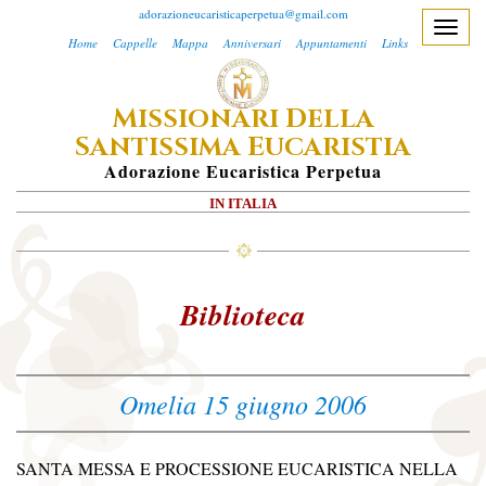
adorazioneucaristicaperpetua@gmail.com
T
Home
Cappelle
Mappa
Anniversari
Appuntamenti
Links
o
g
M
D
ISSIONARI
ELLA
g
S
E
l
ANTISSIMA
UCARISTIA
e
A
Dorazione
E
Ucaristica
P
Erpetua
n
IN ITALIA
a
v
i
g
Biblioteca
a
t
i
Omelia 15 giugno 2006
o
n
SANTA MESSA E PROCESSIONE EUCARISTICA NELLA