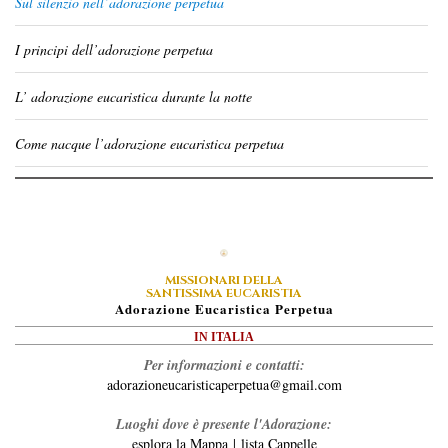
Sul silenzio nell’adorazione perpetua
I principi dell’adorazione perpetua
L’ adorazione eucaristica durante la notte
Come nacque l’adorazione eucaristica perpetua
MISSIONARI DELLA
SANTISSIMA EUCARISTIA
A
Dorazione
E
Ucaristica
P
Erpetua
IN ITALIA
Per informazioni e contatti:
adorazioneucaristicaperpetua@gmail.com
Luoghi dove è presente l'Adorazione:
esplora la Mappa
|
lista Cappelle