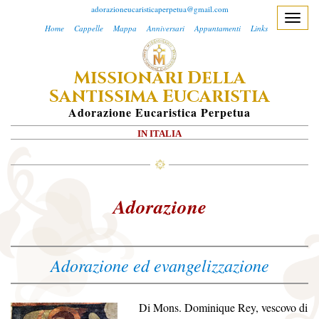
adorazioneucaristicaperpetua@gmail.com
T
Home
Cappelle
Mappa
Anniversari
Appuntamenti
Links
o
g
M
D
ISSIONARI
ELLA
g
S
E
l
ANTISSIMA
UCARISTIA
e
A
Dorazione
E
Ucaristica
P
Erpetua
n
IN ITALIA
a
v
i
g
Adorazione
a
t
i
Adorazione ed evangelizzazione
o
n
Di Mons. Dominique Rey, vescovo di