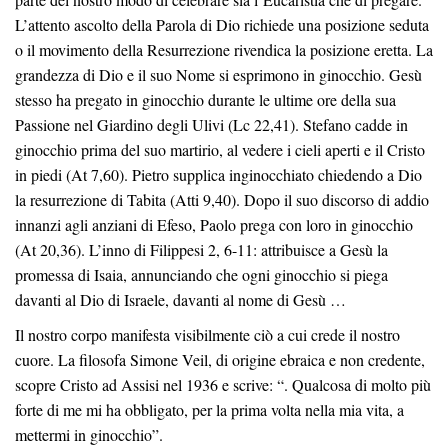
L’attento ascolto della Parola di Dio richiede una posizione seduta
o il movimento della Resurrezione rivendica la posizione eretta. La
grandezza di Dio e il suo Nome si esprimono in ginocchio. Gesù
stesso ha pregato in ginocchio durante le ultime ore della sua
Passione nel Giardino degli Ulivi (Lc 22,41). Stefano cadde in
ginocchio prima del suo martirio, al vedere i cieli aperti e il Cristo
in piedi (At 7,60). Pietro supplica inginocchiato chiedendo a Dio
la resurrezione di Tabita (Atti 9,40). Dopo il suo discorso di addio
innanzi agli anziani di Efeso, Paolo prega con loro in ginocchio
(At 20,36). L’inno di Filippesi 2, 6-11: attribuisce a Gesù la
promessa di Isaia, annunciando che ogni ginocchio si piega
davanti al Dio di Israele, davanti al nome di Gesù …
Il nostro corpo manifesta visibilmente ciò a cui crede il nostro
cuore. La filosofa Simone Veil, di origine ebraica e non credente,
scopre Cristo ad Assisi nel 1936 e scrive: “. Qualcosa di molto più
forte di me mi ha obbligato, per la prima volta nella mia vita, a
mettermi in ginocchio”.