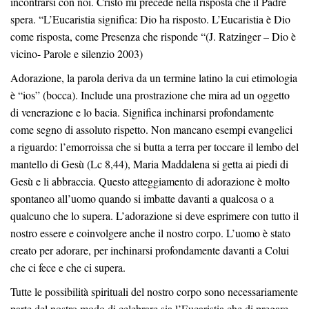
incontrarsi con noi. Cristo mi precede nella risposta che il Padre
spera. “L’Eucaristia significa: Dio ha risposto. L’Eucaristia è Dio
come risposta, come Presenza che risponde “(J. Ratzinger – Dio è
vicino- Parole e silenzio 2003)
Adorazione, la parola deriva da un termine latino la cui etimologia
è “ios” (bocca). Include una prostrazione che mira ad un oggetto
di venerazione e lo bacia. Significa inchinarsi profondamente
come segno di assoluto rispetto. Non mancano esempi evangelici
a riguardo: l’emorroissa che si butta a terra per toccare il lembo del
mantello di Gesù (Lc 8,44), Maria Maddalena si getta ai piedi di
Gesù e li abbraccia. Questo atteggiamento di adorazione è molto
spontaneo all’uomo quando si imbatte davanti a qualcosa o a
qualcuno che lo supera. L’adorazione si deve esprimere con tutto il
nostro essere e coinvolgere anche il nostro corpo. L’uomo è stato
creato per adorare, per inchinarsi profondamente davanti a Colui
che ci fece e che ci supera.
Tutte le possibilità spirituali del nostro corpo sono necessariamente
parte del nostro modo di celebrare sia l’Eucaristia che di pregare.