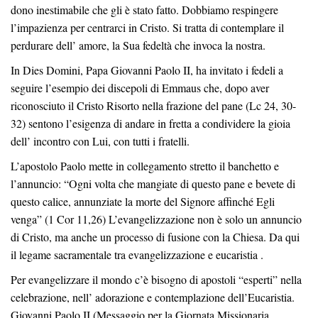
dono inestimabile che gli è stato fatto. Dobbiamo respingere
l’impazienza per centrarci in Cristo. Si tratta di contemplare il
perdurare dell’ amore, la Sua fedeltà che invoca la nostra.
In Dies Domini, Papa Giovanni Paolo II, ha invitato i fedeli a
seguire l’esempio dei discepoli di Emmaus che, dopo aver
riconosciuto il Cristo Risorto nella frazione del pane (Lc 24, 30-
32) sentono l’esigenza di andare in fretta a condividere la gioia
dell’ incontro con Lui, con tutti i fratelli.
L’apostolo Paolo mette in collegamento stretto il banchetto e
l’annuncio: “Ogni volta che mangiate di questo pane e bevete di
questo calice, annunziate la morte del Signore affinché Egli
venga” (1 Cor 11,26) L’evangelizzazione non è solo un annuncio
di Cristo, ma anche un processo di fusione con la Chiesa. Da qui
il legame sacramentale tra evangelizzazione e eucaristia .
Per evangelizzare il mondo c’è bisogno di apostoli “esperti” nella
celebrazione, nell’ adorazione e contemplazione dell’Eucaristia.
Giovanni Paolo II (Messaggio per la Giornata Missionaria