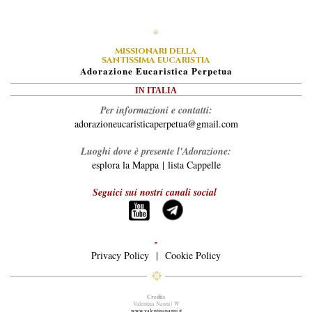
MISSIONARI DELLA
SANTISSIMA EUCARISTIA
A
Dorazione
E
Ucaristica
P
Erpetua
IN ITALIA
Per informazioni e contatti:
adorazioneucaristicaperpetua@gmail.com
Luoghi dove è presente l'Adorazione:
esplora la Mappa
|
lista Cappelle
Seguici sui nostri canali social
-
Privacy Policy
|
Cookie Policy
Credits
Valentina Nanni | W
www.valentinananni.it