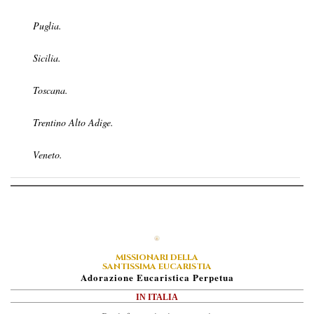
Puglia.
Sicilia.
Toscana.
Trentino Alto Adige.
Veneto.
MISSIONARI DELLA
SANTISSIMA EUCARISTIA
A
Dorazione
E
Ucaristica
P
Erpetua
IN ITALIA