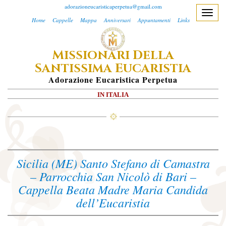
adorazioneucaristicaperpetua@gmail.com
T
Home
Cappelle
Mappa
Anniversari
Appuntamenti
Links
o
g
M
D
ISSIONARI
ELLA
g
S
E
l
ANTISSIMA
UCARISTIA
e
A
Dorazione
E
Ucaristica
P
Erpetua
n
IN ITALIA
a
v
i
g
a
Sicilia (ME) Santo Stefano di Camastra
t
– Parrocchia San Nicolò di Bari –
i
Cappella Beata Madre Maria Candida
o
dell’Eucaristia
n