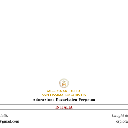
MISSIONARI DELLA
SANTISSIMA EUCARISTIA
A
Dorazione
E
Ucaristica
P
Erpetua
IN ITALIA
tatti:
Luoghi do
a@gmail.com
esplor