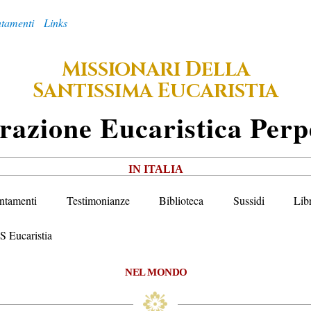
tamenti
Links
M
D
ISSIONARI
ELLA
S
E
ANTISSIMA
UCARISTIA
razione
E
Ucaristica
P
Erp
IN ITALIA
ntamenti
Testimonianze
Biblioteca
Sussidi
Lib
S Eucaristia
NEL MONDO