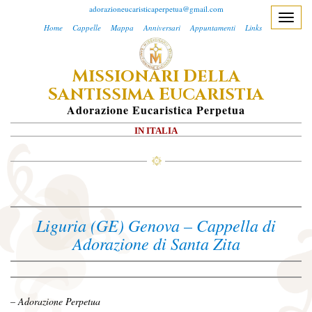
adorazioneucaristicaperpetua@gmail.com
T
Home
Cappelle
Mappa
Anniversari
Appuntamenti
Links
o
g
M
D
ISSIONARI
ELLA
g
S
E
l
ANTISSIMA
UCARISTIA
e
A
Dorazione
E
Ucaristica
P
Erpetua
n
IN ITALIA
a
v
i
g
a
Liguria (GE) Genova – Cappella di
t
Adorazione di Santa Zita
i
o
n
– Adorazione Perpetua