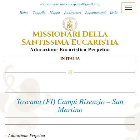
adorazioneucaristicaperpetua@gmail.com
T
Home
Cappelle
Mappa
Anniversari
Appuntamenti
Links
o
g
M
D
ISSIONARI
ELLA
g
S
E
l
ANTISSIMA
UCARISTIA
e
A
Dorazione
E
Ucaristica
P
Erpetua
n
IN ITALIA
a
v
i
g
a
Toscana (FI) Campi Bisenzio – San
t
Martino
i
o
n
– Adorazione Perpetua