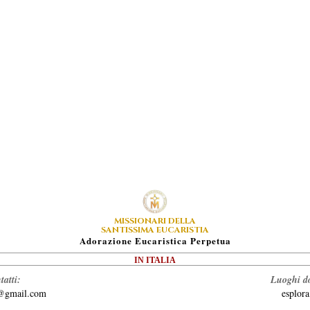
MISSIONARI DELLA
SANTISSIMA EUCARISTIA
A
Dorazione
E
Ucaristica
P
Erpetua
IN ITALIA
tatti:
Luoghi do
a@gmail.com
esplor