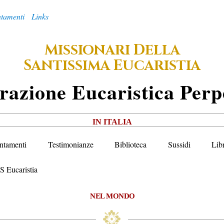
tamenti
Links
M
D
ISSIONARI
ELLA
S
E
ANTISSIMA
UCARISTIA
razione
E
Ucaristica
P
Erp
IN ITALIA
ntamenti
Testimonianze
Biblioteca
Sussidi
Lib
S Eucaristia
NEL MONDO