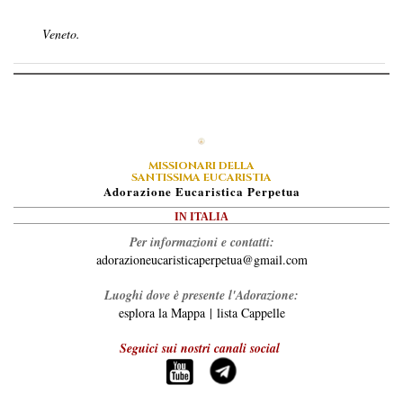
Veneto.
MISSIONARI DELLA
SANTISSIMA EUCARISTIA
A
Dorazione
E
Ucaristica
P
Erpetua
IN ITALIA
Per informazioni e contatti:
adorazioneucaristicaperpetua@gmail.com
Luoghi dove è presente l'Adorazione:
esplora la Mappa
|
lista Cappelle
Seguici sui nostri canali social