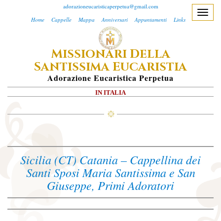
adorazioneucaristicaperpetua@gmail.com
T
Home
Cappelle
Mappa
Anniversari
Appuntamenti
Links
o
g
M
D
ISSIONARI
ELLA
g
S
E
l
ANTISSIMA
UCARISTIA
e
A
Dorazione
E
Ucaristica
P
Erpetua
n
IN ITALIA
a
v
i
g
a
Sicilia (CT) Catania – Cappellina dei
t
Santi Sposi Maria Santissima e San
i
Giuseppe, Primi Adoratori
o
n