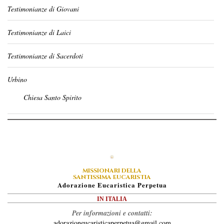
Testimonianze di Giovani
Testimonianze di Laici
Testimonianze di Sacerdoti
Urbino
Chiesa Santo Spirito
MISSIONARI DELLA
SANTISSIMA EUCARISTIA
A
Dorazione
E
Ucaristica
P
Erpetua
IN ITALIA
Per informazioni e contatti:
adorazioneucaristicaperpetua@gmail.com