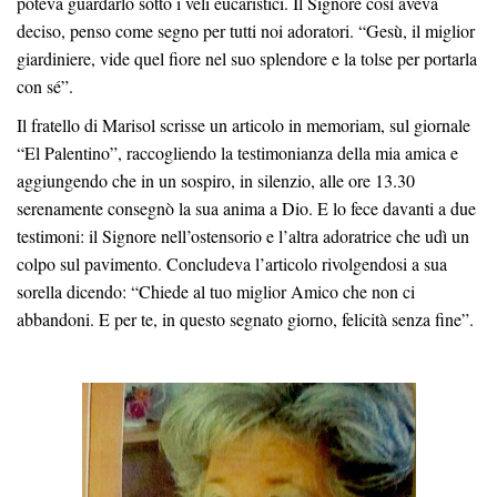
poteva guardarlo sotto i veli eucaristici. Il Signore così aveva
deciso, penso come segno per tutti noi adoratori. “Gesù, il miglior
giardiniere, vide quel fiore nel suo splendore e la tolse per portarla
con sé”.
Il fratello di Marisol scrisse un articolo in memoriam, sul giornale
“El Palentino”, raccogliendo la testimonianza della mia amica e
aggiungendo che in un sospiro, in silenzio, alle ore 13.30
serenamente consegnò la sua anima a Dio. E lo fece davanti a due
testimoni: il Signore nell’ostensorio e l’altra adoratrice che udì un
colpo sul pavimento. Concludeva l’articolo rivolgendosi a sua
sorella dicendo: “Chiede al tuo miglior Amico che non ci
abbandoni. E per te, in questo segnato giorno, felicità senza fine”.