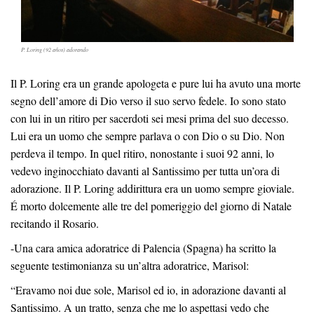
P. Loring (92 años) adorando
Il P. Loring era un grande apologeta e pure lui ha avuto una morte
segno dell’amore di Dio verso il suo servo fedele. Io sono stato
con lui in un ritiro per sacerdoti sei mesi prima del suo decesso.
Lui era un uomo che sempre parlava o con Dio o su Dio. Non
perdeva il tempo. In quel ritiro, nonostante i suoi 92 anni, lo
vedevo inginocchiato davanti al Santissimo per tutta un’ora di
adorazione. Il P. Loring addirittura era un uomo sempre gioviale.
É morto dolcemente alle tre del pomeriggio del giorno di Natale
recitando il Rosario.
-Una cara amica adoratrice di Palencia (Spagna) ha scritto la
seguente testimonianza su un’altra adoratrice, Marisol:
“Eravamo noi due sole, Marisol ed io, in adorazione davanti al
Santissimo. A un tratto, senza che me lo aspettasi vedo che