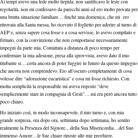
Ai tempi avevo una fede molto tiepida: non santificavo le feste con
regolarità, non mi confessavo da parecchi anni ed ero molto provata per
una brutta situazione familiare… finché una domenica, che mi ero
ritrovata alla Santa messa, ho ricevuto il foglietto per aderire al turno di
AEP e, senza sapere cosa fosse e a cosa servisse, lo avevo compilato e
firmato, con la convinzione che non comportasse necessariamente
impegni da parte mia. Contattata a distanza di poco tempo per
confermare la mia adesione, presa alla sprovvista, avevo dato il mio
titubante si….certa ancora di poter fuggire in futuro da questo impegno
che ancora non comprendevo. Ero all’oscuro completamente di cosa
volesse dire “adorazione eucaristica” e cosa mi fosse richiesto. Con
molta semplicità la responsabile mi aveva risposto “deve
semplicemente stare in compagnia di Gesù”….mi era però ancora tutto
poco chiaro.
Ho iniziato così, in modo inconsapevole, il mio turno e, con mia
grande sorpresa, ora dopo ora, settimana dopo settimana, ho sentito
realmente la Presenza del Signore…della Sua Misericordia…del Suo
immenso Amore…le Sue chiare riposte alle mie preghiere.