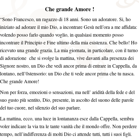
Che grande Amore !
“Sono Francesco, un ragazzo di 18 anni. Sono un adoratore. Si, ho
iniziato ad adorare il mio Dio, a incontrare Gesù nell’ora a me affidata:
volendo posso farlo quando voglio, in qualsiasi momento posso
incontrare il Principio e Fine ultimo della mia esistenza. Che bello! Ho
ricevuto una grande grazia. La mia giornata, in particolare, con il turno
di adorazione che si svolge la mattina, vive davanti alla presenza dei
Signore nostro, un Dio che vedi ancor prima di entrare in Cappella, da
lontano, nell’0stensorio: un Dio che ti vede ancor prima che tu nasca.
Che grande Amore!
Non per forza, emozioni o sensazioni, ma nell’ aridità della fede e del
suo gusto più sentito, Dio, presente, in ascolto del suono delle parole
del tuo cuore, nel silenzio del suo parlare.
La mattina, ecco, una luce in lontananza esce dalla Cappella, sembra
voler indicare la via tra le tante vanità che il mondo offre. Non perdere
tempo, nell’indifferenza di molti Dio ci attende tutti, tutti i suoi figli.