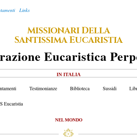
tamenti
Links
M
D
ISSIONARI
ELLA
S
E
ANTISSIMA
UCARISTIA
razione
E
Ucaristica
P
Erp
IN ITALIA
ntamenti
Testimonianze
Biblioteca
Sussidi
Lib
S Eucaristia
NEL MONDO