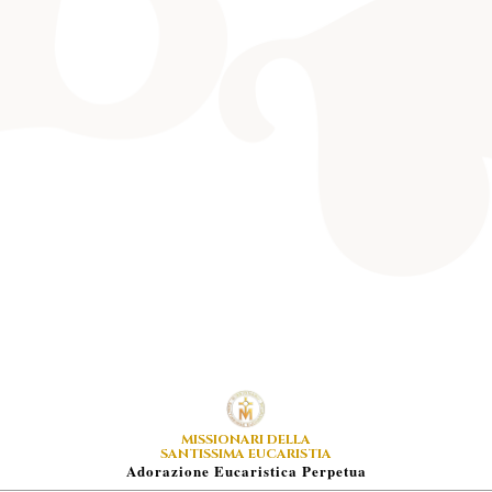
MISSIONARI DELLA
SANTISSIMA EUCARISTIA
A
Dorazione
E
Ucaristica
P
Erpetua