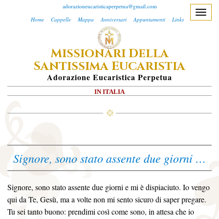
adorazioneucaristicaperpetua@gmail.com
T
Home
Cappelle
Mappa
Anniversari
Appuntamenti
Links
o
g
M
D
ISSIONARI
ELLA
g
S
E
l
ANTISSIMA
UCARISTIA
e
A
Dorazione
E
Ucaristica
P
Erpetua
n
IN ITALIA
a
v
i
g
a
Signore, sono stato assente due giorni …
t
i
o
Signore, sono stato assente due giorni e mi è dispiaciuto. Io vengo
n
qui da Te, Gesù, ma a volte non mi sento sicuro di saper pregare.
Tu sei tanto buono: prendimi così come sono, in attesa che io