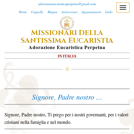
adorazioneucaristicaperpetua@gmail.com
T
Home
Cappelle
Mappa
Anniversari
Appuntamenti
Links
o
g
M
D
ISSIONARI
ELLA
g
S
E
l
ANTISSIMA
UCARISTIA
e
A
Dorazione
E
Ucaristica
P
Erpetua
n
IN ITALIA
a
v
i
g
a
Signore, Padre nostro …
t
i
o
Signore, Padre nostro, Ti prego per i nostri governanti, per i valori
n
cristiani nella famiglia e nel mondo.