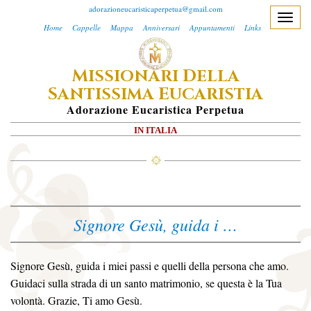
adorazioneucaristicaperpetua@gmail.com
T
Home
Cappelle
Mappa
Anniversari
Appuntamenti
Links
o
g
M
D
ISSIONARI
ELLA
g
S
E
l
ANTISSIMA
UCARISTIA
e
A
Dorazione
E
Ucaristica
P
Erpetua
n
IN ITALIA
a
v
i
g
a
Signore Gesù, guida i …
t
i
o
Signore Gesù, guida i miei passi e quelli della persona che amo.
n
Guidaci sulla strada di un santo matrimonio, se questa è la Tua
volontà. Grazie, Ti amo Gesù.