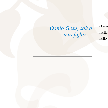
O mio
O mio Gesù, salva
mette
mio figlio …
nello