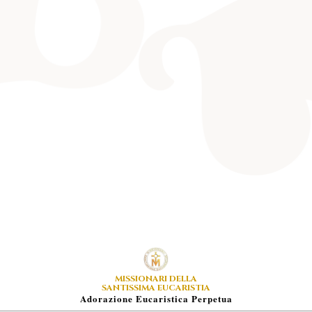
MISSIONARI DELLA
SANTISSIMA EUCARISTIA
A
Dorazione
E
Ucaristica
P
Erpetua