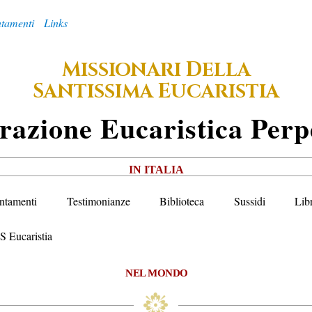
tamenti
Links
M
D
ISSIONARI
ELLA
S
E
ANTISSIMA
UCARISTIA
razione
E
Ucaristica
P
Erp
IN ITALIA
ntamenti
Testimonianze
Biblioteca
Sussidi
Lib
S Eucaristia
NEL MONDO