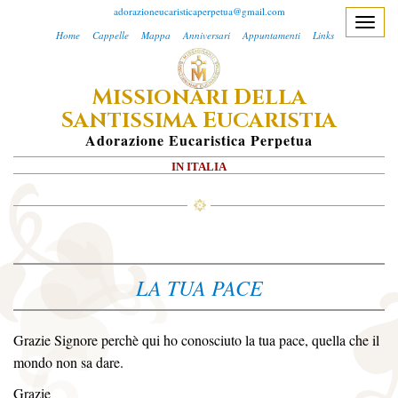
adorazioneucaristicaperpetua@gmail.com
T
Home
Cappelle
Mappa
Anniversari
Appuntamenti
Links
o
g
M
D
ISSIONARI
ELLA
g
S
E
l
ANTISSIMA
UCARISTIA
e
A
Dorazione
E
Ucaristica
P
Erpetua
n
IN ITALIA
a
v
i
g
a
LA TUA PACE
t
i
o
Grazie Signore perchè qui ho conosciuto la tua pace, quella che il
n
mondo non sa dare.
Grazie