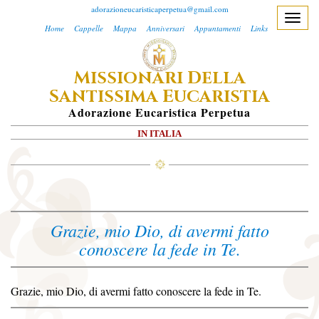
adorazioneucaristicaperpetua@gmail.com
T
Home
Cappelle
Mappa
Anniversari
Appuntamenti
Links
o
g
M
D
ISSIONARI
ELLA
g
S
E
l
ANTISSIMA
UCARISTIA
e
A
Dorazione
E
Ucaristica
P
Erpetua
n
IN ITALIA
a
v
i
g
a
Grazie, mio Dio, di avermi fatto
t
conoscere la fede in Te.
i
o
n
Grazie, mio Dio, di avermi fatto conoscere la fede in Te.