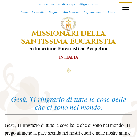
adorazioneucaristicaperpetua@gmail.com
T
Home
Cappelle
Mappa
Anniversari
Appuntamenti
Links
o
g
M
D
ISSIONARI
ELLA
g
S
E
l
ANTISSIMA
UCARISTIA
e
A
Dorazione
E
Ucaristica
P
Erpetua
n
IN ITALIA
a
v
i
g
a
Gesù, Ti ringrazio di tutte le cose belle
t
che ci sono nel mondo.
i
o
n
Gesù, Ti ringrazio di tutte le cose belle che ci sono nel mondo. Ti
prego affinché la pace scenda nei nostri cuori e nelle nostre anime.