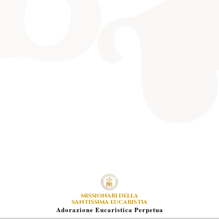
MISSIONARI DELLA
SANTISSIMA EUCARISTIA
A
Dorazione
E
Ucaristica
P
Erpetua