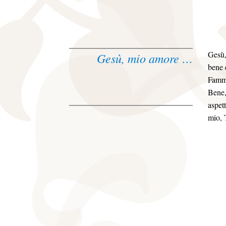
Gesù,
Gesù, mio amore …
bene 
Fammi
Bene,
aspet
mio, 