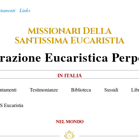
tamenti
Links
M
D
ISSIONARI
ELLA
S
E
ANTISSIMA
UCARISTIA
razione
E
Ucaristica
P
Erp
IN ITALIA
ntamenti
Testimonianze
Biblioteca
Sussidi
Lib
S Eucaristia
NEL MONDO