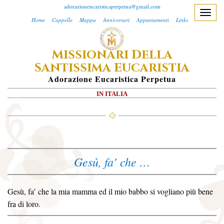
adorazioneucaristicaperpetua@gmail.com
T
Home
Cappelle
Mappa
Anniversari
Appuntamenti
Links
o
g
M
D
ISSIONARI
ELLA
g
S
E
l
ANTISSIMA
UCARISTIA
e
A
Dorazione
E
Ucaristica
P
Erpetua
n
IN ITALIA
a
v
i
g
a
Gesù, fa’ che …
t
i
o
Gesù, fa’ che la mia mamma ed il mio babbo si vogliano più bene
n
fra di loro.