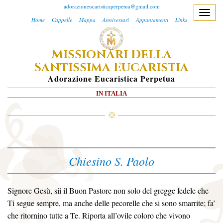
adorazioneucaristicaperpetua@gmail.com
T
Home
Cappelle
Mappa
Anniversari
Appuntamenti
Links
o
g
M
D
ISSIONARI
ELLA
g
S
E
l
ANTISSIMA
UCARISTIA
e
A
Dorazione
E
Ucaristica
P
Erpetua
n
IN ITALIA
a
v
i
g
a
Chiesino S. Paolo
t
i
o
Signore Gesù, sii il Buon Pastore non solo del gregge fedele che
n
Ti segue sempre, ma anche delle pecorelle che si sono smarrite; fa’
che ritornino tutte a Te. Riporta all’ovile coloro che vivono