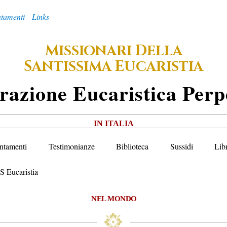
tamenti
Links
M
D
ISSIONARI
ELLA
S
E
ANTISSIMA
UCARISTIA
razione
E
Ucaristica
P
Erp
IN ITALIA
ntamenti
Testimonianze
Biblioteca
Sussidi
Lib
S Eucaristia
NEL MONDO