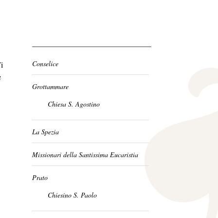
Conselice
i
e
Grottammare
Chiesa S. Agostino
La Spezia
Missionari della Santissima Eucaristia
Prato
Chiesino S. Paolo