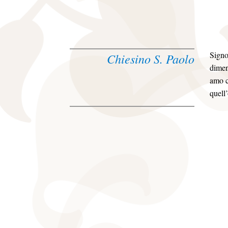
Signo
Chiesino S. Paolo
dimen
amo c
quell