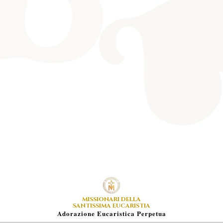
MISSIONARI DELLA
SANTISSIMA EUCARISTIA
A
Dorazione
E
Ucaristica
P
Erpetua