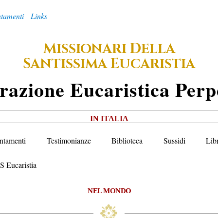
tamenti
Links
M
D
ISSIONARI
ELLA
S
E
ANTISSIMA
UCARISTIA
razione
E
Ucaristica
P
Erp
IN ITALIA
ntamenti
Testimonianze
Biblioteca
Sussidi
Lib
S Eucaristia
NEL MONDO