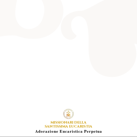
MISSIONARI DELLA
SANTISSIMA EUCARISTIA
A
Dorazione
E
Ucaristica
P
Erpetua