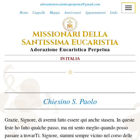
adorazioneucaristicaperpetua@gmail.com
T
Home
Cappelle
Mappa
Anniversari
Appuntamenti
Links
o
g
M
D
ISSIONARI
ELLA
g
S
E
l
ANTISSIMA
UCARISTIA
e
A
Dorazione
E
Ucaristica
P
Erpetua
n
IN ITALIA
a
v
i
g
a
Chiesino S. Paolo
t
i
o
Grazie, Signore, di avermi fatto essere qui anche stasera. In queste
n
feste ho fatto qualche passo, ma mi sento meglio quando posso
passare a trovarTi. Signore, stammi sempre vicino nel corso delle