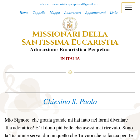
adorazioneucaristicaperpetua@gmail.com
T
Home
Cappelle
Mappa
Anniversari
Appuntamenti
Links
o
g
M
D
ISSIONARI
ELLA
g
S
E
l
ANTISSIMA
UCARISTIA
e
A
Dorazione
E
Ucaristica
P
Erpetua
n
IN ITALIA
a
v
i
g
a
Chiesino S. Paolo
t
i
o
Mio Signore, che grazia grande mi hai fatto nel farmi diventare
n
Tua adoratrice! E’ il dono più bello che avessi mai ricevuto. Sono
la Tua umile serva: dimmi quello che Tu vuoi che io faccia per Te