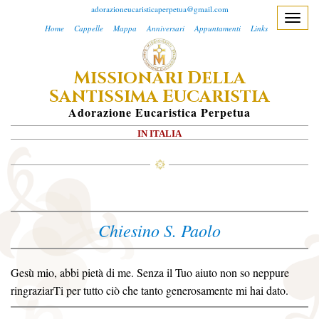
adorazioneucaristicaperpetua@gmail.com
T
Home
Cappelle
Mappa
Anniversari
Appuntamenti
Links
o
g
M
D
ISSIONARI
ELLA
g
S
E
l
ANTISSIMA
UCARISTIA
e
A
Dorazione
E
Ucaristica
P
Erpetua
n
IN ITALIA
a
v
i
g
a
Chiesino S. Paolo
t
i
o
Gesù mio, abbi pietà di me. Senza il Tuo aiuto non so neppure
n
ringraziarTi per tutto ciò che tanto generosamente mi hai dato.