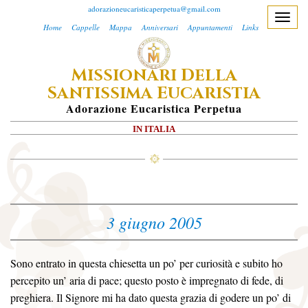
adorazioneucaristicaperpetua@gmail.com
T
Home
Cappelle
Mappa
Anniversari
Appuntamenti
Links
o
g
M
D
ISSIONARI
ELLA
g
S
E
l
ANTISSIMA
UCARISTIA
e
A
Dorazione
E
Ucaristica
P
Erpetua
n
IN ITALIA
a
v
i
g
a
3 giugno 2005
t
i
o
Sono entrato in questa chiesetta un po’ per curiosità e subito ho
n
percepito un’ aria di pace; questo posto è impregnato di fede, di
preghiera. Il Signore mi ha dato questa grazia di godere un po’ di