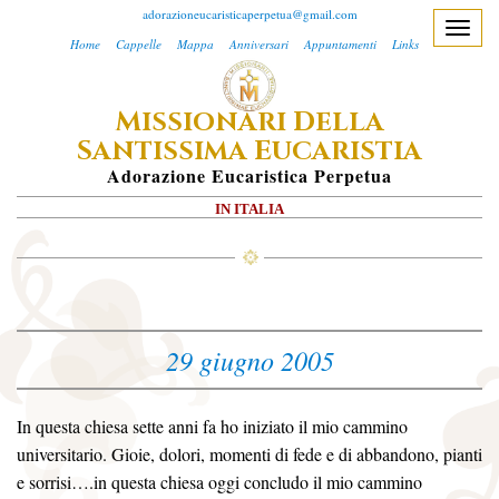
adorazioneucaristicaperpetua@gmail.com
T
Home
Cappelle
Mappa
Anniversari
Appuntamenti
Links
o
g
M
D
ISSIONARI
ELLA
g
S
E
l
ANTISSIMA
UCARISTIA
e
A
Dorazione
E
Ucaristica
P
Erpetua
n
IN ITALIA
a
v
i
g
a
29 giugno 2005
t
i
o
In questa chiesa sette anni fa ho iniziato il mio cammino
n
universitario. Gioie, dolori, momenti di fede e di abbandono, pianti
e sorrisi….in questa chiesa oggi concludo il mio cammino