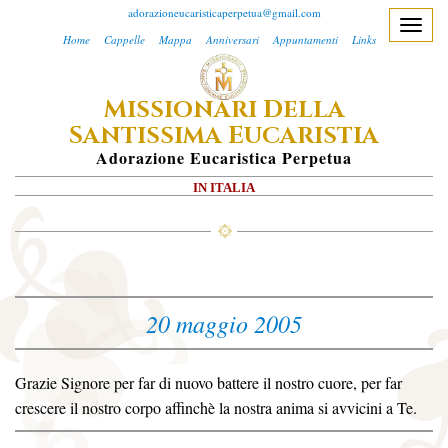
adorazioneucaristicaperpetua@gmail.com
T
Home
Cappelle
Mappa
Anniversari
Appuntamenti
Links
o
g
M
D
ISSIONARI
ELLA
g
S
E
l
ANTISSIMA
UCARISTIA
e
A
Dorazione
E
Ucaristica
P
Erpetua
n
IN ITALIA
a
v
i
g
a
20 maggio 2005
t
i
o
Grazie Signore per far di nuovo battere il nostro cuore, per far
n
crescere il nostro corpo affinchè la nostra anima si avvicini a Te.