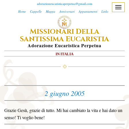
adorazioneucaristicaperpetua@gmail.com
T
Home
Cappelle
Mappa
Anniversari
Appuntamenti
Links
o
g
M
D
ISSIONARI
ELLA
g
S
E
l
ANTISSIMA
UCARISTIA
e
A
Dorazione
E
Ucaristica
P
Erpetua
n
IN ITALIA
a
v
i
g
a
2 giugno 2005
t
i
o
Grazie Gesù, grazie di tutto. Mi hai cambiato la vita e hai dato un
n
senso! Ti voglio bene!