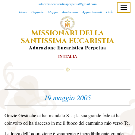
adorazioneucaristicaperpetua@gmail.com
T
Home
Cappelle
Mappa
Anniversari
Appuntamenti
Links
o
g
M
D
ISSIONARI
ELLA
g
S
E
l
ANTISSIMA
UCARISTIA
e
A
Dorazione
E
Ucaristica
P
Erpetua
n
IN ITALIA
a
v
i
g
a
19 maggio 2005
t
i
o
Grazie Gesù che ci hai mandato S…; la sua grande fede ci ha
n
coinvolto ed ha riacceso in me il fuoco del cammino mio verso Te.
La forza dell’ adorazione è veramente e incredibilmente grande.