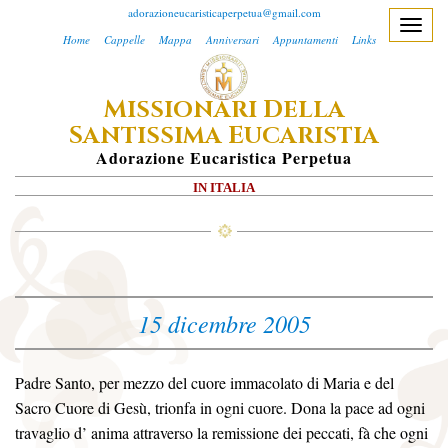
adorazioneucaristicaperpetua@gmail.com
T
Home
Cappelle
Mappa
Anniversari
Appuntamenti
Links
o
g
M
D
ISSIONARI
ELLA
g
S
E
l
ANTISSIMA
UCARISTIA
e
A
Dorazione
E
Ucaristica
P
Erpetua
n
IN ITALIA
a
v
i
g
a
15 dicembre 2005
t
i
o
Padre Santo, per mezzo del cuore immacolato di Maria e del
n
Sacro Cuore di Gesù, trionfa in ogni cuore. Dona la pace ad ogni
travaglio d’ anima attraverso la remissione dei peccati, fà che ogni