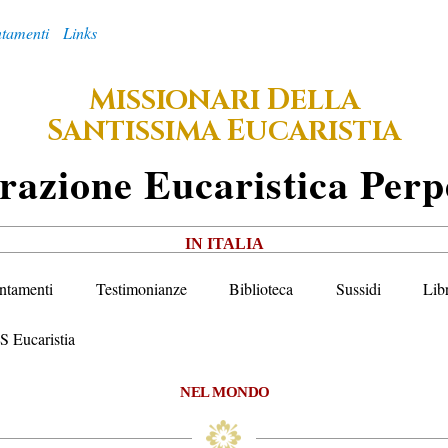
tamenti
Links
M
D
ISSIONARI
ELLA
S
E
ANTISSIMA
UCARISTIA
razione
E
Ucaristica
P
Erp
IN ITALIA
ntamenti
Testimonianze
Biblioteca
Sussidi
Lib
S Eucaristia
NEL MONDO