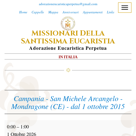
adorazioneucaristicaperpetua@gmail.com
T
Home
Cappelle
Mappa
Anniversari
Appuntamenti
Links
o
g
M
D
ISSIONARI
ELLA
g
S
E
l
ANTISSIMA
UCARISTIA
e
A
Dorazione
E
Ucaristica
P
Erpetua
n
IN ITALIA
a
v
i
g
a
Campania - San Michele Arcangelo -
t
Mondragone (CE) - dal 1 ottobre 2015
i
o
n
0:00
–
1:00
1 Ottobre 2026