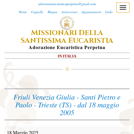
adorazioneucaristicaperpetua@gmail.com
T
Home
Cappelle
Mappa
Anniversari
Appuntamenti
Links
o
g
M
D
ISSIONARI
ELLA
g
S
E
l
ANTISSIMA
UCARISTIA
e
A
Dorazione
E
Ucaristica
P
Erpetua
n
IN ITALIA
a
v
i
g
a
Friuli Venezia Giulia - Santi Pietro e
t
Paolo - Trieste (TS) - dal 18 maggio
i
2005
o
n
18 Maggio 2025