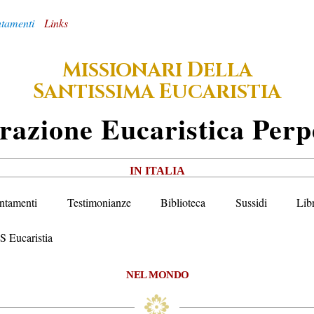
tamenti
Links
M
D
ISSIONARI
ELLA
S
E
ANTISSIMA
UCARISTIA
razione
E
Ucaristica
P
Erp
IN ITALIA
ntamenti
Testimonianze
Biblioteca
Sussidi
Lib
S Eucaristia
NEL MONDO