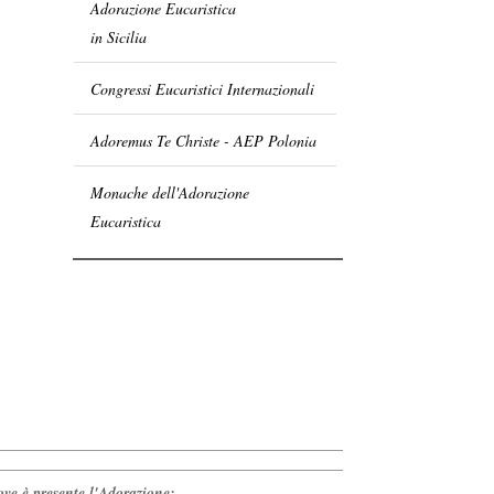
Adorazione Eucaristica
in Sicilia
Congressi Eucaristici Internazionali
Adoremus Te Christe - AEP Polonia
Monache dell'Adorazione
Eucaristica
ve è presente l'Adorazione: