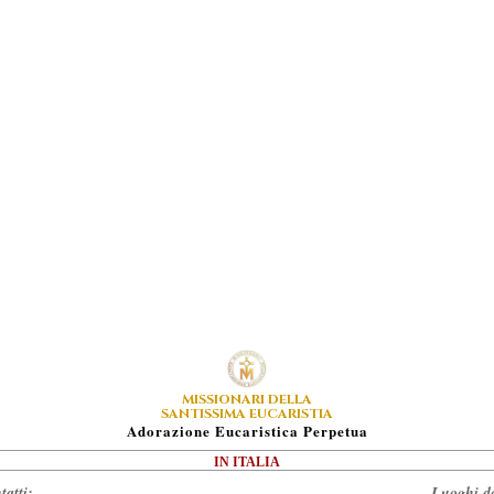
MISSIONARI DELLA
SANTISSIMA EUCARISTIA
A
Dorazione
E
Ucaristica
P
Erpetua
IN ITALIA
tatti:
Luoghi do