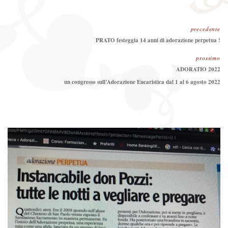
precedente
Precedente:
PRATO festeggia 14 anni di adorazione perpetua !
prossimo
Prossimo
ADORATIO 2022
un congresso sull’Adorazione Eucaristica dal 1 al 6 agosto 2022