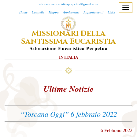
adorazioneucaristicaperpetua@gmail.com
T
Home
Cappelle
Mappa
Anniversari
Appuntamenti
Links
o
g
M
D
ISSIONARI
ELLA
g
S
E
l
ANTISSIMA
UCARISTIA
e
A
Dorazione
E
Ucaristica
P
Erpetua
n
IN ITALIA
a
v
i
g
Ultime Notizie
a
t
i
“Toscana Oggi” 6 febbraio 2022
o
n
6 Febbraio 2022