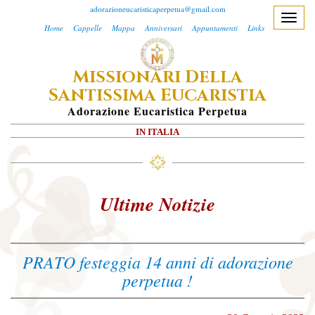
adorazioneucaristicaperpetua@gmail.com
T
Home
Cappelle
Mappa
Anniversari
Appuntamenti
Links
o
g
M
D
ISSIONARI
ELLA
g
S
E
l
ANTISSIMA
UCARISTIA
e
A
Dorazione
E
Ucaristica
P
Erpetua
n
IN ITALIA
a
v
i
g
Ultime Notizie
a
t
i
PRATO festeggia 14 anni di adorazione
o
perpetua !
n