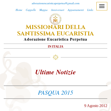
adorazioneucaristicaperpetua@gmail.com
T
Home
Cappelle
Mappa
Anniversari
Appuntamenti
Links
o
g
M
D
ISSIONARI
ELLA
g
S
E
l
ANTISSIMA
UCARISTIA
e
A
Dorazione
E
Ucaristica
P
Erpetua
n
IN ITALIA
a
v
i
g
Ultime Notizie
a
t
i
PASQUA 2015
o
n
9 Agosto 2012