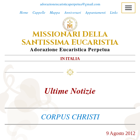
adorazioneucaristicaperpetua@gmail.com
T
Home
Cappelle
Mappa
Anniversari
Appuntamenti
Links
o
g
M
D
ISSIONARI
ELLA
g
S
E
l
ANTISSIMA
UCARISTIA
e
A
Dorazione
E
Ucaristica
P
Erpetua
n
IN ITALIA
a
v
i
g
Ultime Notizie
a
t
i
CORPUS CHRISTI
o
n
9 Agosto 2012