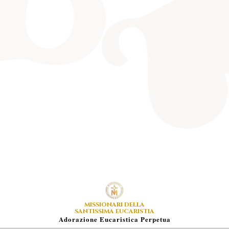
MISSIONARI DELLA
SANTISSIMA EUCARISTIA
A
Dorazione
E
Ucaristica
P
Erpetua