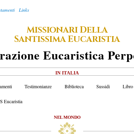
tamenti
Links
M
D
ISSIONARI
ELLA
S
E
ANTISSIMA
UCARISTIA
razione
E
Ucaristica
P
Erp
IN ITALIA
amenti
Testimonianze
Biblioteca
Sussidi
Libro 
S Eucaristia
NEL MONDO