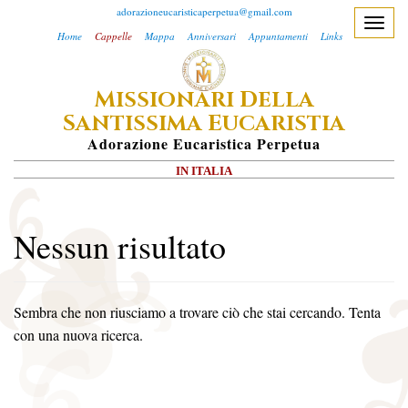
adorazioneucaristicaperpetua@gmail.com
T
Home
Cappelle
Mappa
Anniversari
Appuntamenti
Links
o
g
M
D
ISSIONARI
ELLA
g
S
E
l
ANTISSIMA
UCARISTIA
e
A
Dorazione
E
Ucaristica
P
Erpetua
n
IN ITALIA
a
v
i
Nessun risultato
g
a
t
Sembra che non riusciamo a trovare ciò che stai cercando. Tenta
i
con una nuova ricerca.
o
n