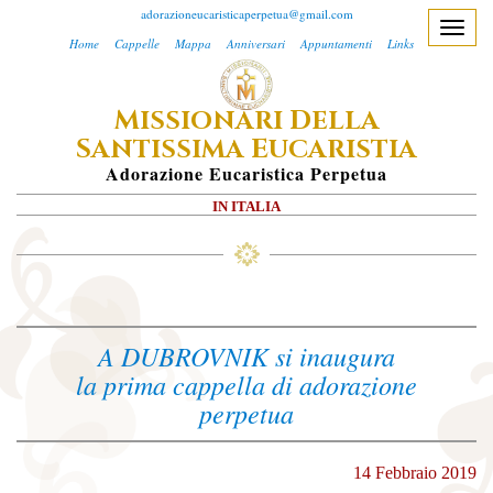
adorazioneucaristicaperpetua@gmail.com
T
Home
Cappelle
Mappa
Anniversari
Appuntamenti
Links
o
g
M
D
ISSIONARI
ELLA
g
S
E
l
ANTISSIMA
UCARISTIA
e
A
Dorazione
E
Ucaristica
P
Erpetua
n
IN ITALIA
a
v
i
g
a
A DUBROVNIK si inaugura
t
la prima cappella di adorazione
i
perpetua
o
n
14 Febbraio 2019