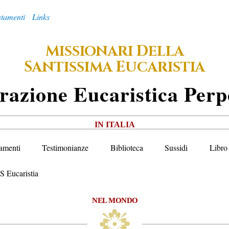
tamenti
Links
M
D
ISSIONARI
ELLA
S
E
ANTISSIMA
UCARISTIA
razione
E
Ucaristica
P
Erp
IN ITALIA
amenti
Testimonianze
Biblioteca
Sussidi
Libro 
S Eucaristia
NEL MONDO