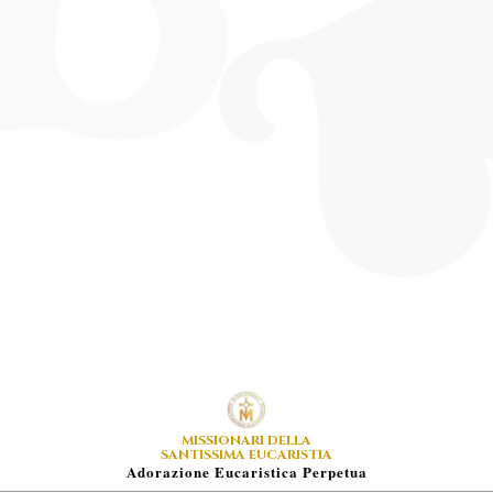
MISSIONARI DELLA
SANTISSIMA EUCARISTIA
A
Dorazione
E
Ucaristica
P
Erpetua