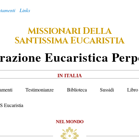
tamenti
Links
M
D
ISSIONARI
ELLA
S
E
ANTISSIMA
UCARISTIA
razione
E
Ucaristica
P
Erp
IN ITALIA
amenti
Testimonianze
Biblioteca
Sussidi
Libro 
S Eucaristia
NEL MONDO