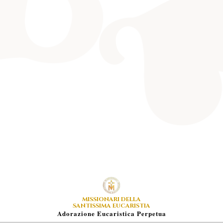
MISSIONARI DELLA
SANTISSIMA EUCARISTIA
A
Dorazione
E
Ucaristica
P
Erpetua