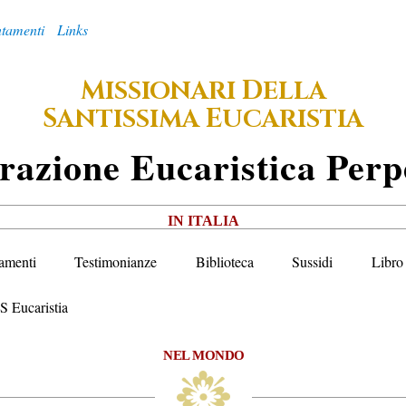
tamenti
Links
M
D
ISSIONARI
ELLA
S
E
ANTISSIMA
UCARISTIA
razione
E
Ucaristica
P
Erp
IN ITALIA
amenti
Testimonianze
Biblioteca
Sussidi
Libro 
S Eucaristia
NEL MONDO