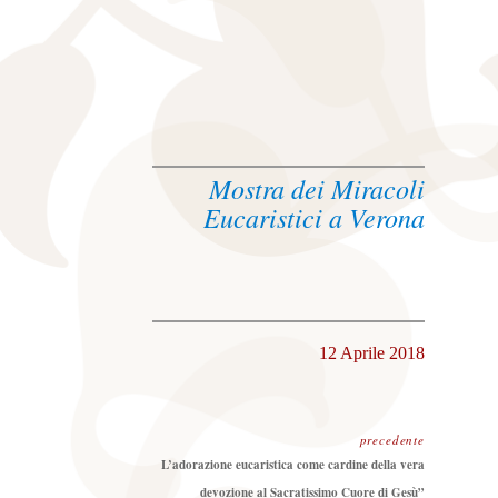
Mostra dei Miracoli
Eucaristici a Verona
12 Aprile 2018
precedente
Precedente:
L’adorazione eucaristica come cardine della vera
devozione al Sacratissimo Cuore di Gesù”