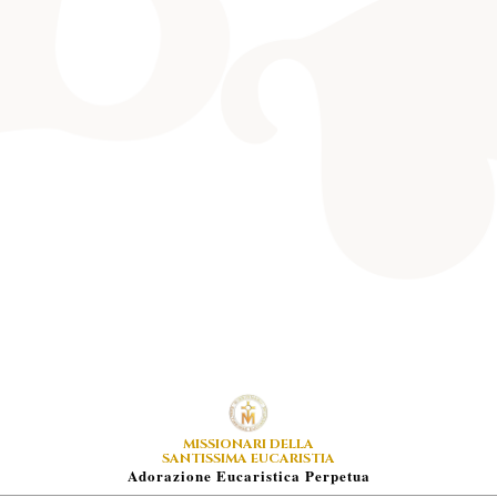
MISSIONARI DELLA
SANTISSIMA EUCARISTIA
A
Dorazione
E
Ucaristica
P
Erpetua